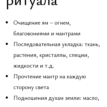
объекта выкапываются специальные
ямы. Внутрь помещаются
активированные предметы:
Кристаллы [по сторонам света,
активированные мантрой]
Металлы – золото, серебро, медь,
священные монеты
Специи и семена – шафран,
кардамон, рис, кунжут
Жидкости – ги, мед, вода из
священных источников
Ткани – натуральные,
окрашенные в сакральные цвета