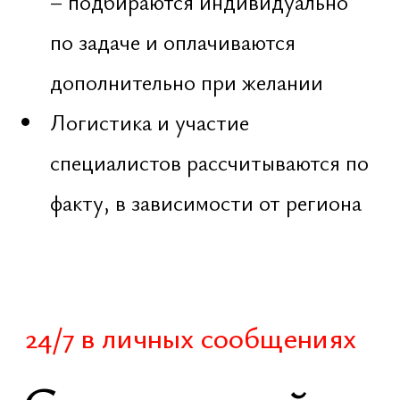
Прогнозы
Праксис
Соцсети
Веды
LinkedIn
Активация
Facebook
Закладка
Instagram
Вечность
YouTube
Рубка
TikTok
Pinterest
© Evgeniy Zhukovets ‧ Nexus