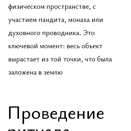
жидкости и т.д.
Прочтение мантр на каждую
сторону света
Подношения духам земли: масло,
цветы, огонь
Проговаривание намерения
будущего пространства
и т.д.
Элементы
закладки
В ключевых точках будущего