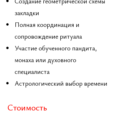
Навигация
Обо мне
Потрфолио
Портфолио
Dragon Lab
Награды
Trizeri