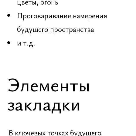
Янтры, мантры, орнаменты – в
бумажной или металлической
форме
Травы и ветви – ветки
специальных деревьев, растения
Центральная зона – активируется
как точка присутствия высших
энергий
Для жилых объектов применяются
кристаллы 5–10 см, для храмов,
гостиниц и бизнес-комплексов – от
20 см и выше. При масштабной
застройке используется сакральная