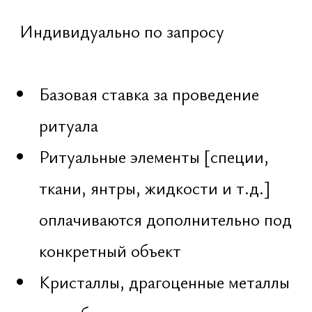
Образование
Grandista
Пиар
Obetelix
Блог
Контакты
Архитектура
Астрология
Веды
Веды
Аудит
Женский
Корреция
Мужской
Проектирование
Духовный
Визуал
Запрос