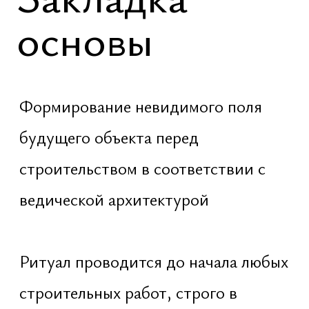
духовного проводника. Это
ключевой момент: весь объект
вырастает из той точки, что была
заложена в землю
Проведение
ритуала
Очищение ям – огнем,
благовониями и мантрами
Последовательная укладка: ткань,
растения, кристаллы, специи,