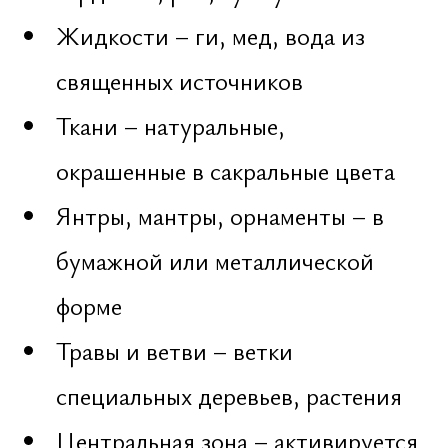
Устраняются кармические
[жизненные] помехи, снижается
риск конфликтов и задержек
Строительство идет в гармонии с
землей и направлением
Формируется энергетический
каркас на десятилетия
Объект начинает поддерживать
жильцов или бизнес
Включено