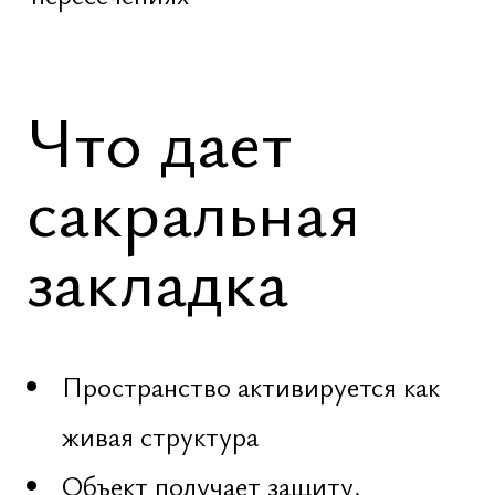
Индивидуально по запросу
Базовая ставка за проведение
ритуала
Ритуальные элементы [специи,
ткани, янтры, жидкости и т.д.]
оплачиваются дополнительно под
конкретный объект
Кристаллы, драгоценные металлы
– подбираются индивидуально
по задаче и оплачиваются
дополнительно при желании
Логистика и участие