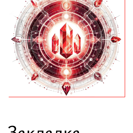
Закладка
основы
Формирование невидимого поля
будущего объекта перед
строительством в соответствии с
ведической архитектурой
Ритуал проводится до начала любых
строительных работ, строго в
физическом пространстве, с
участием пандита, монаха или