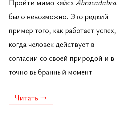
цивилизации
Читать ⤑