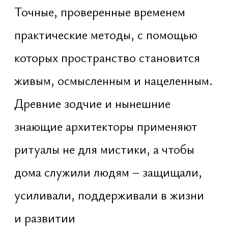
Древние зодчие и нынешние
знающие архитекторы применяют
ритуалы не для мистики, а чтобы
дома служили людям – защищали,
усиливали, поддерживали в жизни
и развитии