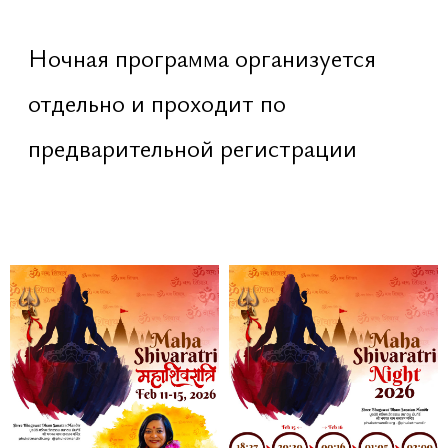
дарение света Шиве
очищение кармы
огонь как символ осознанности
переход от
tamas
к
jyotis
— от
тьмы к свету
особая сила практики именно в
ночь Maha Shivaratri
20:30 – 00:16 · Культурный вечер
Открытая фестивальная часть.
Праздничная атмосфера на
территории храма: