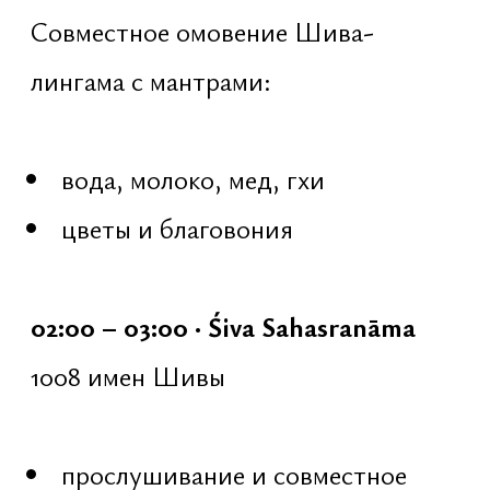
05:56 – 06:44 · Завершение ночи
Шивы
Встреча рассвета
совместное ārati — подношение
огня
тишина и благодарность
мягкий выход из ночи Шивы в
свет нового дня