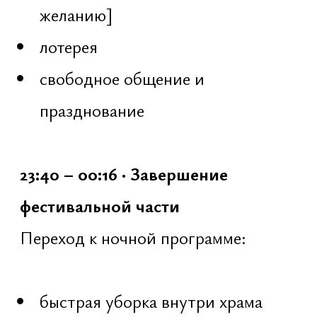
Совместное омовение Шива-
лингама с мантрами:
вода, молоко, мед, гхи
цветы и благовония
02:00 – 03:00 · Śiva Sahasranāma
1008 имен Шивы
прослушивание и совместное
повторение
краткие пояснения смысла
каждого имени
погружение в качества и аспекты