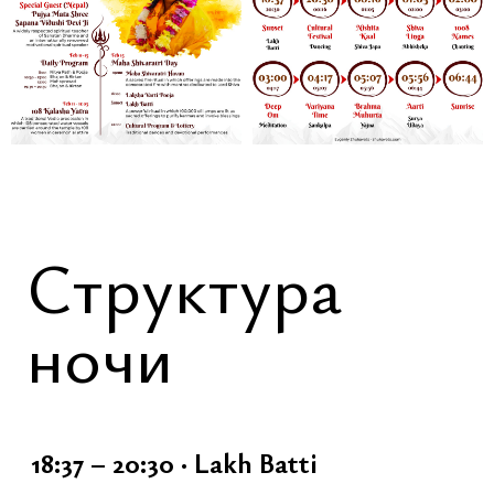
традиционные непальские танцы
открытая сцена [участие по
желанию]
лотерея
свободное общение и
празднование
23:40 – 00:16 · Завершение
фестивальной части
Переход к ночной программе:
быстрая уборка внутри храма
внутренняя настройка
смена одежды [по желанию,