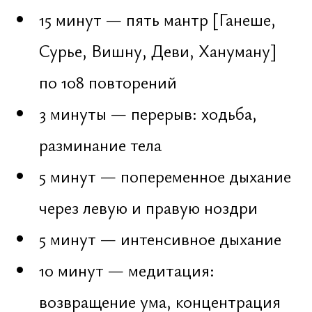
Ключ ночи
Намерение [санкальпа] — это не
желание и не мечта. Это внутреннее
решение, усиленное волей и
ясностью сознания. В ночь Маха
Шиваратри санкальпа обращается
напрямую к Шиве — как к принципу
свободы и трансформации.
Классические формы практики этой
ночи: