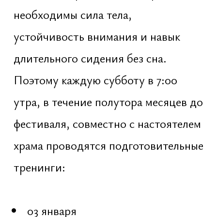
Чит Шакти — сила изменения
кармы и сознания
Ананда Шакти — энергия счастья
и внутреннего блаженства
Иччха Шакти — сила истинного
желания и намерения
Джнана Шакти — энергия
понимания и различения истины
Крия Шакти — энергия действия
и реализации
В Маха Шиваратри исполняются
только истинные желания — те,