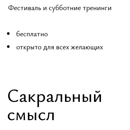
Аудит
Женский
Корреция
Мужской
Проектирование
Духовный
Визуал
Запрос
Прогнозы
Праксис
Соцсети
Веды
LinkedIn
Активация
Facebook
Закладка
Instagram
Вечность
YouTube