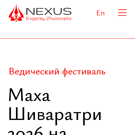
En
Ведический фестиваль
Маха
Шиваратри
2026 на
Пхукете
Одна из самых значимых ночей в