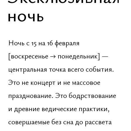
Структура
ночи
18:37 – 20:30 · Lakh Batti
На закате солнца. Зажигание 100
000 масляных фитилей для Шивы —
коллективное подношение света как
формы сознания