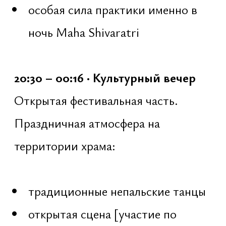
00:16 – 01:05 · Nishita Kaal
Мантра-садхана Шивы —
сакральный момент ночи.
Совместное повторение мантр на
четках:
инструктаж и мягкое обучение
традиционное время проявления
Шивы
фокус на тишине, дыхании и
звуке
глубокая мантра-практика
01:05 – 02:00 · Abhiṣeka