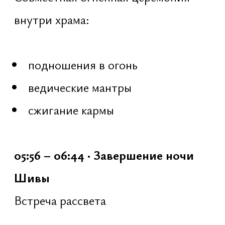
15 минут — работа с мантрой
Шиве, повторение мантры
[джапа] на четках [108 × 11 кругов]
15 минут — пять мантр [Ганеше,
Сурье, Вишну, Деви, Хануману]
по 108 повторений
3 минуты — перерыв: ходьба,
разминание тела
5 минут — попеременное дыхание
через левую и правую ноздри
5 минут — интенсивное дыхание
10 минут — медитация:
возвращение ума, концентрация