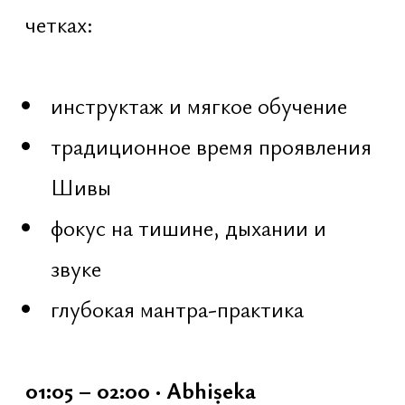
создание мандалы
украшение пространства
помощь по желанию
инструктаж
05:07 – 05:56 · Havan Yajna
Совместная огненная церемония
внутри храма:
подношения в огонь
ведические мантры
сжигание кармы