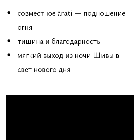
5 минут — завершающая мантра
Шиве [108 раз]
2 минуты — работа с голосом,
пропевание мантры «Ом»
Перед началом даются все
инструкции. Обучение проводится
на русском и английском языках.
Ведется видеозапись. После
тренинга — разбор, обратная связь
и рекомендации по коррекции
ошибок и сложностей