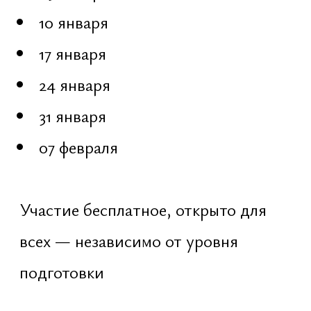
которые рождаются мгновенно, без
сомнений. Если требуется
размышление — желание не является
подлинным
Карта жизни
Ведическая традиция описывает
четыре цели жизни человека:
Дхарма — предназначение и
правильный путь
Артха — материальная