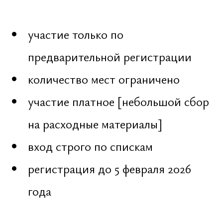
Обо мне
Потрфолио
Портфолио
Dragon Lab
Награды
Trizeri
Образование
Grandista
Пиар
Obetelix
Блог
Контакты
Архитектура
Астрология
Веды
Веды