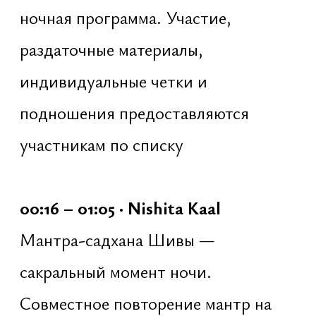
намерения на год
объяснение принципа и
инструктаж
работа с внутренним желанием
формулирование личного
намерения
тишина и индивидуальная
практика
04:17 – 05:07 · Подготовка к Havan
Yajna
[параллельно]
Под руководством пандита
[настоятеля храма]: