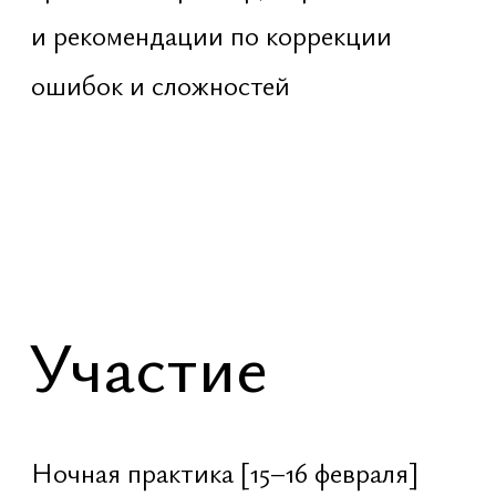
Настоящая свобода — это не
достижение, а осознание того, что
человек всегда был свободен.
Шива — символ этой свободы.
Маха Шиваратри — возможность
не просить, а вспомнить
Ом Намах Шивайя
Навигация