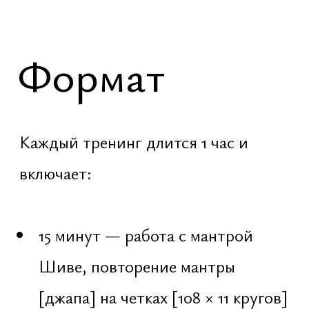
устойчивость и реализация
Кама — радость, энергия жизни,
наслаждение
Мокша — освобождение
Предназначение → достижение →
наслаждение → освобождение.
Баланс между ними достигается
через три ключевых качества:
Вайрагья — непривязанность
Вивека — различение
Вичара — внутреннее
исследование