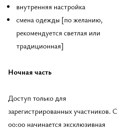
Шивы
03:00 – 04:00 · Глубокая звуковая
медитация
инструктаж
фоновый ритмичный звук tanpura
совместное протяжное
повторение OM
погружение в состояние
первозвука и тишины
04:17 – 04:50 · Saṅkalpa
Формирование истинного