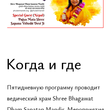
входят пуджи, практики, служение и
совместные ритуальные действия.
Посещение фестивальных дней
открыто для всех, вход свободный
Эксклюзивная
ночь
Ночь с 15 на 16 февраля
[воскресенье → понедельник] —
центральная точка всего события.