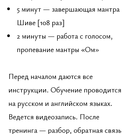
формирование истинной
санкальпы
пост [врат]
повторение мантры "Ом Намах
Шивайя"
пуджа и абхишека Шива-лингама
джагарана — бодрствование до
рассвета
Смысл пути