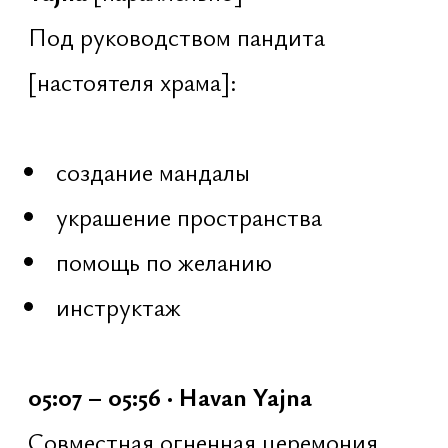
24 января
31 января
07 февраля
Участие бесплатное, открыто для
всех — независимо от уровня
подготовки
Формат
Каждый тренинг длится 1 час и
включает: